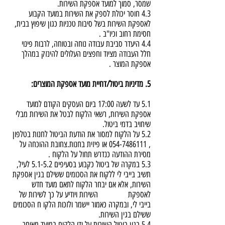
שמסר, סמוך למועד אספקת השירות.
4.3 חוסר יכולת לספק את השירות במועד הקבוע
לאספקת השירות בשל סיבות טכניות כגון שיפוץ בבית,
חסימת רחוב וכיו"ב .
4.4 היעדר סביבת עבודה נוחה ובטוחה, לרבות פינוי
חלל העבודה מציוד וחפצים העלולים להינזק במהלך
אספקת המוצר .
5. מדיניות ביטול/דחיית מועד אספקת המוצרים:
5.1 עד לשעה 17:00 ביום העסקים הקודם למועד
אספקת השירות, רשאי הלקוח לבטל את השירות מבלי
שיחויב בדמי ביטול.
5.2 על הלקוח למסור את הודעת הביטול לחנות בטלפון
, 054-7486111 או פיזית בחנות.צחובת ההוכחה על
מסירת ההודעה כנדרש תחול על הלקוח .
5.3 במקרה של ביטול כקבוע בסעיפים 5.1-5.2 לעיל,
תשיב בייבי לי ללקוח את הסכומים ששילם בגין אספקת
השירות, אלא אם יבחר הלקוח לתאם מועד חדש
לאספקת השירות ויודיע על כך לשירות של
בייבי לי, ובמקרה כאמור יישמר ולזכות הלקו ח הסכומים
ששילם בגין השירות.
5.4 בגין ביטול השירות על ידי הלקוח במועד מאוחר