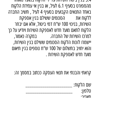
מהמפורט בסעיף 6.1 לעיל, או בגין אי עמידת הלקוח
באחד התנאים הקבועים בסעיף 4 לעיל , תשיב החברה
ללקוח את הסכומים ששילם בגין אספקת
השירות, בניכוי 100 ש"ח דמי ביטול, אלא אם יבחר
הלקוח לתאם מועד חדש לאספקת השירות ויודיע על כך
למרכז השירות של החברה. במקרה כאמור,
יישמרו לזכות הלקוח הסכומים ששילם בגין השירות,
והוא יחויב בתשלום של 100 ש"ח נוספים בגין תיאום
מועד חדש לאספקת השירות .
קראתי והבנתי את תנאי העסקה ככתוב במסמך זה:
שם הלקוח: ______________________
טלפון: ______________________
תאריך: ______________________
חתימה: ______________________
: בייבי לי | אנגל 78 ,
babylee.sales@gmail.com
כפר סבא | טל'
0547486111
| אימייל