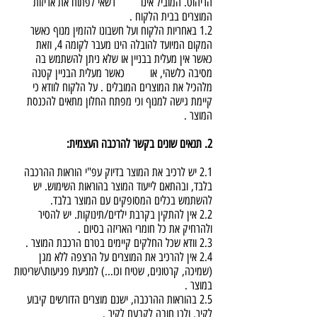
הריהוט. המוביל אינו רשאי לפתוח את אריזות
המוצרים בבית הלקוח .
1.2 באחריות הלקוח ועל חשבונו להזמין מנוף כאשר
המקום המיועד להובלה הינו מעבר לקומה 4, וזאת
כאשר אין מעלית בבניין או שלא ניתן להשתמש בה
מסיבה כלשהי, או כאשר מעלית הבניין קטנה
מלהכיל את המוצרים המובלים . על הלקוח לוודא כי
קיימת גישה למנוף וכי מפתח החלון מתאים להכנסת
המוצר .
2. תנאים שונים בקשר להרכבה העצמית:
2.1 יש לרכיב את המוצר בדיוק עפ"י הוראות ההרכבה
בלבד, ובהתאם לייעוד המוצר בהוראות השימוש. יש
להשתמש בכלים המסופקים עם המוצר בלבד.
2.2 אין להתקין בקרבת ילדים/תינוקות. יש להסיר
ולהרחיק את כל חומרי האריזה בסיום .
2.3 וודא שכל החלקים קיימים בטרם הרכבת המוצר .
2.4 אין להרכיב את המוצרים על הרצפה ללא מגן
(שמיכה, קרטונים, שטיח וכו...) למניעת פגיעות\שריטות
במוצר .
2.5 בהוראות ההרכבה, ישנם מוצרים הדורשים קיבוע
לקיר, ולכן חובה לקבעם לקיר .