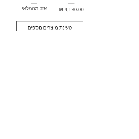
אזל מהמלאי
מחיר
טעינת מוצרים נוספים
כתובת:
אנגל 78, כפר סבא
מרכז דימרי, קומה 1
שעות פעילות חדר תצוגה:
ימים א-ה - 10:00-16:
00
יום ו - 10:00-13:00
שבת - סגור
ניתן להגיע מעבר לשעות הפעילות בתיאום מראש
דרכי התקשרות -