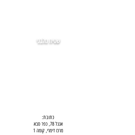
שטיח מלבני
כתובת:
אנגל 78, כפר סבא
מרכז דימרי, קומה 1