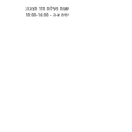
שעות פעילות חדר תצוגה:
ימים א-ה - 10:00-16:
00
יום ו - 10:00-13:00
שבת - סגור
ניתן להגיע מעבר לשעות הפעילות בתיאום מראש
דרכי התקשרות -
טלפון:
054-7486111
דוא"ל:
babylee.sales@gmail.com
מחירון ריהוט
תקנון אחריות ורכישה באתר
הצטרפו לניוזלטר שלנו
​והישארו מעודכנים -