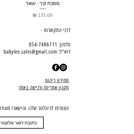
תצוגה מהירה
מסכת קיר - יגואר
מחיר
דרכי התקשרות -
טלפון: 054-7486111
דוא"ל:
babylee.sales@gmail.com
מחירון ריהוט
תקנון אחריות ורכישה באתר
הצטרפו לניוזלטר שלנו
​והישארו מעודכ
הצטרף