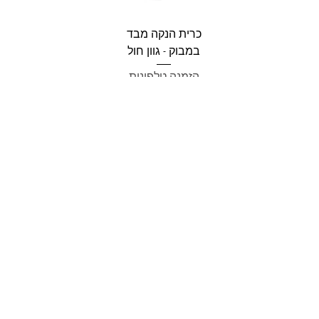
כרית הנקה מבד
במבוק - גוון חול
הזמנה טלפונית
כתובת:
אנגל 78, כפר סבא
מרכז דימרי, קומה 1
שעות פעילות חדר תצוגה:
ימים א-ה - 10:00-16:
00
יום ו - 10:00-13:00
שבת - סגור
ניתן להגיע מעבר לשעות הפעילות בתיאום מראש