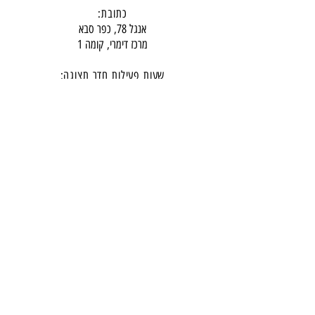
כתובת:
אנגל 78, כפר סבא
מרכז דימרי, קומה 1
שעות פעילות חדר תצוגה:
ימים א-ה - 10:00-16:
00
יום ו - 10:00-13:00
שבת - סגור
ניתן להגיע מעבר לשעות הפעילות בתיאום מראש
דרכי התקשרות -
טלפון:
054-7486111
דוא"ל:
babylee.sales@gmail.com
מחירון ריהוט
תקנון אחריות ורכישה באתר