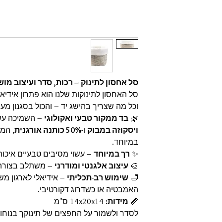
סל אחסון לתינוק – רכות, סדר ועיצוב מו
סל האחסון לתינוקות שלנו הוא פתרון אידיא
וכל מה שצריך בהישג יד – והכול בסגנון מעו
🌿
בד ממקור טבעי ואקולוגי
– השמיכה עשו
ויסקוזה במבוק
ו-
50% כותנה אורגנית
, המ
במיוחד.
✨
רך במיוחד
– עשוי מסיבים טבעיים איכותי
🎨
עיצוב אלגנטי ומודרני
– משתלב בצורה 
🛁
שימוש רב-תכליתי
– אידיאלי לארגון מ
האמבטיה או כשדרוג דקורטיבי.
📏
מידות:
14x20x14 ס"מ
לסדר ולשמור על החפצים של תינוקך בנוחות