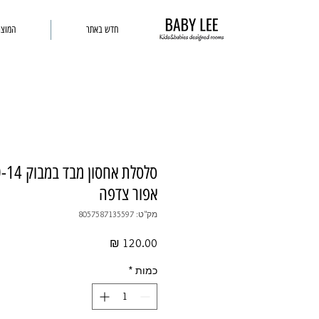
חדש באתר
המוצר
אפור צדפה
מק"ט: 8057587135597
מחיר
כמות
*