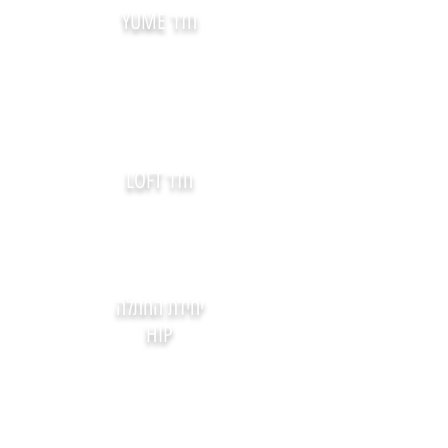
חדר YUME
חדר LOFT
יחידת החתלה
HIP