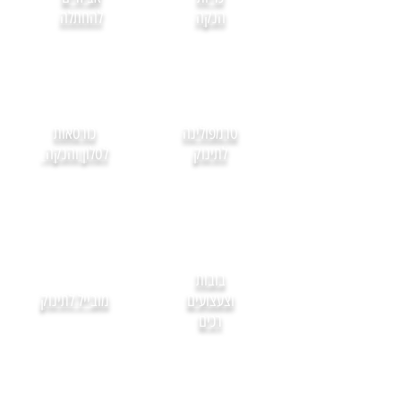
הנקה
להחתלה
טרמפולינה
כורסאות
לתינוק
לסלון והנקה
בובות
וצעצועים
מובייל לתינוק
רכים