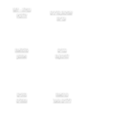
גמילה - MY
שמיכות,סדינים
POTTY
וכריות
בגדים
סלסלאות
לתינוקות
ואחסון
כורסאות
מדפים
לילדים ונוער
ומתלים