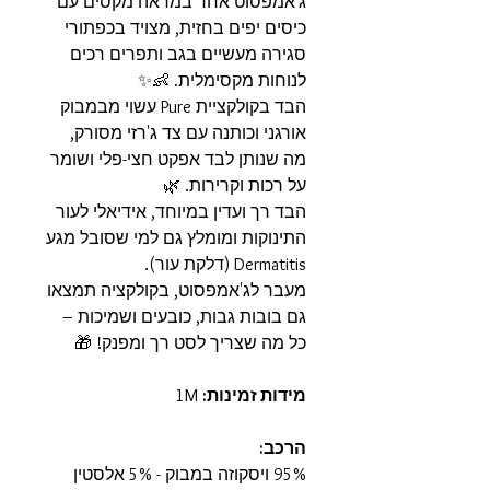
ג'אמפסוט אחד במראה מקסים עם
כיסים יפים בחזית, מצויד בכפתורי
סגירה מעשיים בגב ותפרים רכים
לנוחות מקסימלית. 👶✨
הבד בקולקציית Pure עשוי מבמבוק
אורגני וכותנה עם צד ג'רזי מסורק,
מה שנותן לבד אפקט חצי-פלי ושומר
על רכות וקרירות. 🌿
הבד רך ועדין במיוחד, אידיאלי לעור
התינוקות ומומלץ גם למי שסובל מגע
Dermatitis (דלקת עור).
מעבר לג'אמפסוט, בקולקציה תמצאו
גם בובות גבות, כובעים ושמיכות –
כל מה שצריך לסט רך ומפנק! 🎁
מידות זמינות:
1M
הרכב:
95% ויסקוזה במבוק - 5% אלסטין