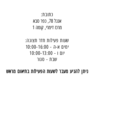
כתובת:
אנגל 78, כפר סבא
מרכז דימרי, קומה 1
שעות פעילות חדר תצוגה:
ימים א-ה - 10:00-16:
00
יום ו - 10:00-13:00
שבת - סגור
ניתן להגיע מעבר לשעות הפעילות בתיאום מראש
דרכי התקשרות -
טלפון:
054-7486111
דוא"ל:
babylee.sales@gmail.com
מחירון ריהוט