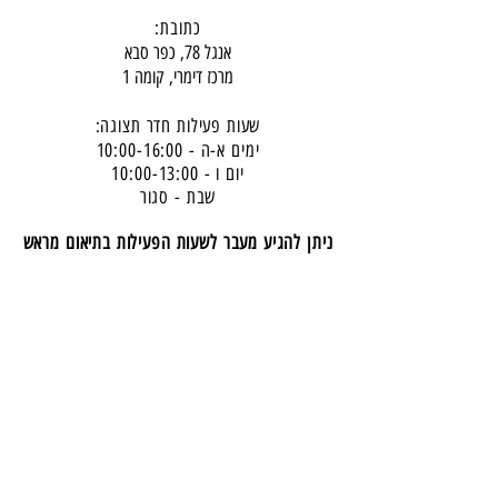
כתובת:
אנגל 78, כפר סבא
מרכז דימרי, קומה 1
שעות פעילות חדר תצוגה:
ימים א-ה - 10:00-16:
00
יום ו - 10:00-13:00
שבת - סגור
ניתן להגיע מעבר לשעות הפעילות בתיאום מראש
דרכי התקשרות -
טלפון:
054-7486111
דוא"ל:
babylee.sales@gmail.com
מחירון ריהוט