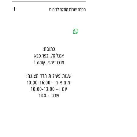
https://www.baby-lee.co.il/policy
הסכם שרות הובלה לריהוט
הסכם שרות הובלה לריהוט
כתובת:
אנגל 78, כפר סבא
מרכז דימרי, קומה 1
שעות פעילות חדר תצוגה:
ימים א-ה - 10:00-16:
00
יום ו - 10:00-13:00
שבת - סגור
ניתן להגיע מעבר לשעות הפעילות בתיאום מראש
דרכי התקשרות -