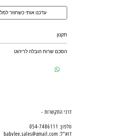
עדכנו אותי כשחוזר למלא
תקנון
תקנון משלוחים, ביטולים, החזרות ואח
הסכם שרות הובלה לריהוט
הסכם שרות הובלה לריהוט
דרכי התקשרות -
טלפון: 054-7486111
דוא"ל:
babylee.sales@gmail.com