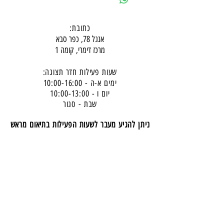
כתובת:
אנגל 78, כפר סבא
מרכז דימרי, קומה 1
שעות פעילות חדר תצוגה:
ימים א-ה - 10:00-16:
00
יום ו - 10:00-13:00
שבת - סגור
ניתן להגיע מעבר לשעות הפעילות בתיאום מראש
דרכי התקשרות -
טלפון:
054-7486111
דוא"ל:
babylee.sales@gmail.com