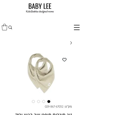
מק"ט: 029-867-67052