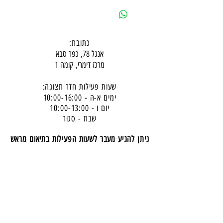
כתובת:
אנגל 78, כפר סבא
מרכז דימרי, קומה 1
שעות פעילות חדר תצוגה:
ימים א-ה - 10:00-16:
00
יום ו - 10:00-13:00
שבת - סגור
ניתן להגיע מעבר לשעות הפעילות בתיאום מראש
דרכי התקשרות -
טלפון:
054-7486111
דוא"ל:
babylee.sales@gmail.com