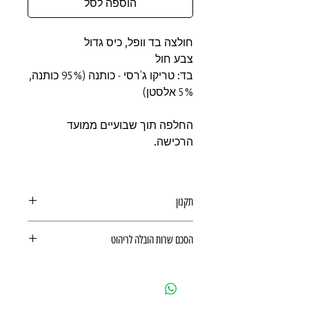
הוספה לסל
חולצה בד וופל, כיס גדול
צבע חול
בד: טריקו ג'רסי - כותנה (95% כותנה,
5% אלסטן)
החלפה תוך שבועיים ממועד
הרכישה.
תקנון
תקנון משלוחים, ביטולים, החזרות
הסכם שרות הובלה לריהוט
ואחריות מוצר
הסכם שרות הובלה לריהוט