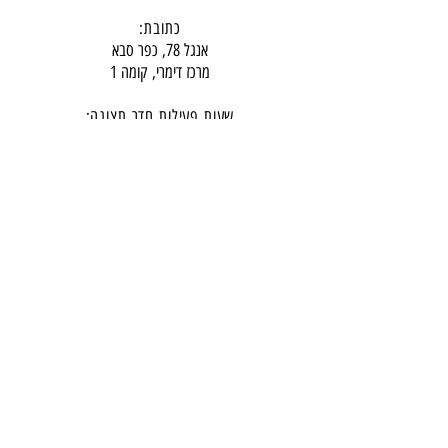
כתובת:
אנגל 78, כפר סבא
מרכז דימרי, קומה 1
שעות פעילות חדר תצוגה:
ימים א-ה - 10:00-16:
00
יום ו - 10:00-13:00
שבת - סגור
ניתן להגיע מעבר לשעות הפעילות בתיאום מראש
דרכי התקשרות -
טלפון:
054-7486111
דוא"ל:
babylee.sales@gmail.com
מחירון ריהוט