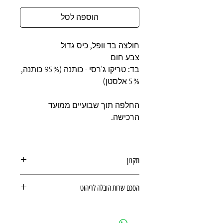
הוספה לסל
חולצה בד וופל, כיס גדול
צבע חום
בד: טריקו ג'רסי - כותנה (95% כותנה,
5% אלסטן)
החלפה תוך שבועיים ממועד
הרכישה.
תקנון
תקנון משלוחים, ביטולים, החזרות
הסכם שרות הובלה לריהוט
ואחריות מוצר
הסכם שרות הובלה לריהוט