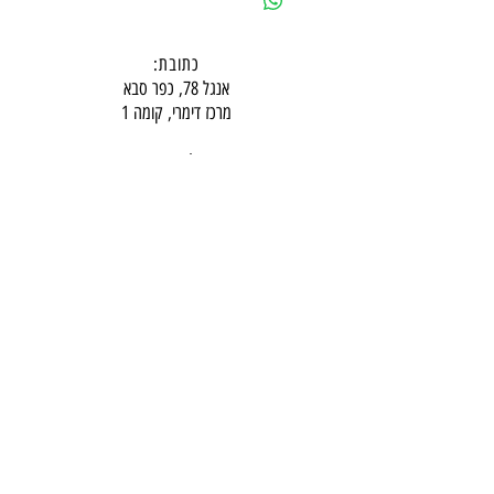
כתובת:
אנגל 78, כפר סבא
מרכז דימרי, קומה 1
שעות פעילות חדר תצוגה:
ימים א-ה - 10:00-16:
00
יום ו - 10:00-13:00
שבת - סגור
ניתן להגיע מעבר לשעות הפעילות בתיאום מראש
דרכי התקשרות -
טלפון:
054-7486111
דוא"ל:
babylee.sales@gmail.com