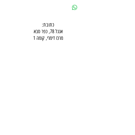
כתובת:
אנגל 78, כפר סבא
מרכז דימרי, קומה 1
שעות פעילות חדר תצוגה:
ימים א-ה - 10:00-16:
00
יום ו - 10:00-13:00
שבת - סגור
ניתן להגיע מעבר לשעות הפעילות בתיאום מראש
דרכי התקשרות -
טלפון:
054-7486111
דוא"ל:
babylee.sales@gmail.com