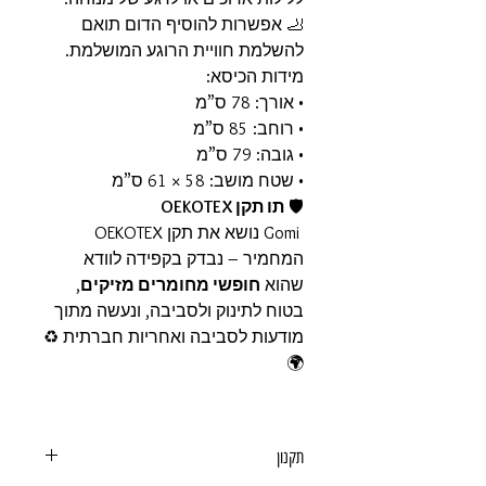
🦶 אפשרות להוסיף הדום תואם
להשלמת חוויית הרוגע המושלמת.
מידות הכיסא:
• אורך: 78 ס”מ
• רוחב: 85 ס”מ
• גובה: 79 ס”מ
• שטח מושב: 58 × 61 ס”מ
🛡️
תו תקן OEKOTEX
Gomi נושא את תקן OEKOTEX
המחמיר – נבדק בקפידה לוודא
שהוא
חופשי מחומרים מזיקים
,
בטוח לתינוק ולסביבה, ונעשה מתוך
מודעות לסביבה ואחריות חברתית ♻️
🌍
תקנון