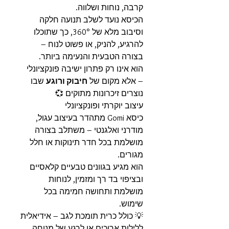
קרבה, נוחות ושלווה.
הכיסא נועד לשלב תנועה חלקה
וסיבוב מלא של 360°, כך שתוכלו
להרגיע, להניק, או פשוט לנוח –
בצורה הטבעית והנעימה ביותר.
הוא אינו רק פתרון ישיבה פונקציונלי
– אלא מקום של
חיבוק ורוגע
שבו
נוצרים זיכרונות מתוקים 💞
עיצוב יוקרתי ופונקציונלי
כיסא Gomi מתהדר בעיצוב עגול,
מודרני ואלגנטי – משתלב בצורה
מושלמת בכל חדר תינוקות או חלל
מגורים.
הוא מגיע בגוונים טבעיים קלאסיים
ובציפוי בד רך ומזמין, לנוחות
מושלמת ותחושה חמימה בכל
שימוש.
💡 כולל כרית תומכת לגב – אידיאלית
ללילות ארוכים או לרגע של מנוחה.