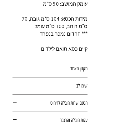
עומק המושב: 50 ס"מ
מידות הכסא: 104 ס"מ גובה, 70
ס"מ רוחב, 100 ס"מ עומק
*** ההדום נמכר בנפרד
קיים כסא תואם לילדים
תקנון האתר
תקנון
שימו לב
הובלה והרכבה עבור ריהוט
הסכם שרות הובלה לריהוט
הינם לפי
מחירון ריהוט
(מצורף קישור
בדף המוצר). המשלוח ישולם ישירות
הסכם שרות הובלה לריהוט
למוביל ולכן לא יחושב בתשלום הסופי.
עלות הובלה והרכבה
זמן האספקה משתנה בהתאם לזמינות
המוצרים במצאי
עלות הובלה והרכבה לא נכללים במחיר
ההזמנה אינה סופית עד לקבלת אישור
של המוצר וישולמו ישירות למתקין. מועד