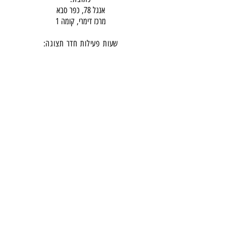
מחירון הובלה והרכבה עבור ריהוט
אנגל 78, כפר סבא
מרכז דימרי, קומה 1
שעות פעילות חדר תצוגה:
ימים א-ה - 10:00-16:
00
יום ו - 10:00-13:00
שבת - סגור
ניתן להגיע מעבר לשעות הפעילות בתיאום מראש
דרכי התקשרות -
טלפון:
054-7486111
דוא"ל:
babylee.sales@gmail.com
מחירון ריהוט
תקנון אחריות ורכישה באתר