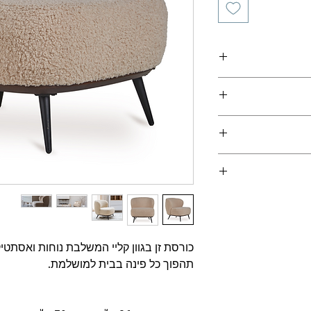
חירון ריהוט
(מצורף
ירות למוביל ולכן לא
 המוצרים במצאי
 הזמנה
ירשמו מועדי האספקה
של המוצר וישולמו
תואם מול החנות
-
הובלה והרכבה
כורסת זן בגוון קליי המשלבת נוחות ואסתטי
תהפוך כל פינה בבית למושלמת.