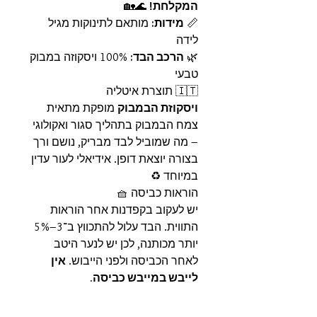
המקלחת!
🌊🏡
📏
מידות:
מותאם לתינוקות מגיל
לידה
🌿
הרכב הבד:
100% ויסקוזה במבוק
טבעי
🇮🇹 תוצרת איטליה
ויסקוזת הבמבוק
מופקת מתאית
צמח הבמבוק בתהליך סגור ואקולוגי
– מה שמוביל לבד מבריק, נושם ורך
בצורה יוצאת דופן. אידיאלי לעור עדין
במיוחד ♻️
הוראות כביסה 🧺
יש לעקוב בקפדנות אחר הוראות
התווית. הבד עלול להתכווץ ב־3–5%
יותר מכותנה, לכן יש לנער היטב
לאחר הכביסה ולפני הייבוש.
אין
לייבש במייבש כביסה.