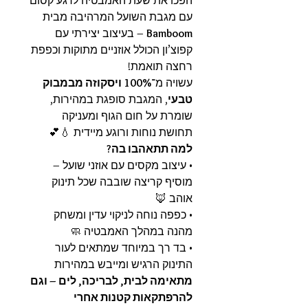
הפכו את שעת האמבטיה לרגע קסום
עם מגבת השועל המרהיבה מבית
Bamboom
– בעיצוב יצירתי עם
קפוצ’ון הכולל אוזניים מתוקות וכפפת
רחצה תואמת!
עשויה מ־
100% ויסקוזה מבמבוק
טבעי
, המגבת סופגת במהירות,
שומרת על חום הגוף ומעניקה
תחושת נוחות ורוגע מיידית 💧💕
למה תתאהבו בה?
• עיצוב מקסים עם אוזני שועל –
מוסיף קריצה שובבה שכל תינוק
אוהב 🦊
• כפפה נוחה לניקוי עדין ומשחק
מהנה במהלך האמבטיה 🧼
• בד רך במיוחד שמתאים לעור
התינוק הרגיש ומייבש במהירות
מתאימה לבית, לבריכה, לים – וגם
להרפתקאות קטנות אחרי