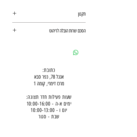
תקנון
תקנון משלוחים, ביטולים, החזרות
הסכם שרות הובלה לריהוט
ואחריות מוצר
הסכם שרות הובלה לריהוט
כתובת:
אנגל 78, כפר סבא
מרכז דימרי, קומה 1
שעות פעילות חדר תצוגה:
ימים א-ה - 10:00-16:
00
יום ו - 10:00-13:00
שבת - סגור
ניתן להגיע מעבר לשעות הפעילות בתיאום מראש