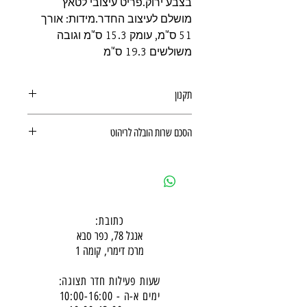
בצבע ירוק.פריט עיצובי לטאץ'
מושלם לעיצוב החדר.מידות: אורך
51 ס"מ, עומק 15.3 ס"מ וגובה
משולשים 19.3 ס"מ
תקנון
תקנון משלוחים, ביטולים, החזרות
הסכם שרות הובלה לריהוט
ואחריות מוצר
הסכם שרות הובלה לריהוט
כתובת:
אנגל 78, כפר סבא
מרכז דימרי, קומה 1
שעות פעילות חדר תצוגה:
ימים א-ה - 10:00-16:
00