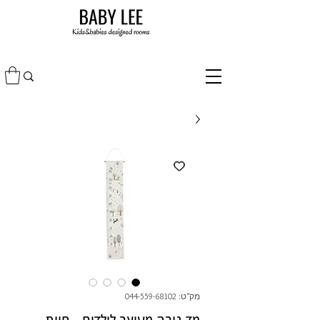
מק"ט: 044-559-68102