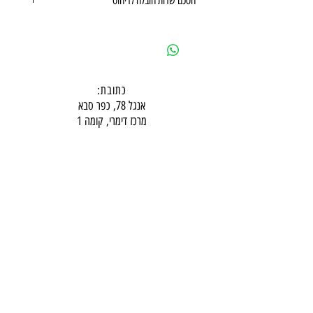
הסכם שרות הובלה לריהוט
הסכם שרות הובלה לריהוט
כתובת:
אנגל 78, כפר סבא
מרכז דימרי, קומה 1
שעות פעילות חדר תצוגה:
ימים א-ה - 10:00-16:
00
יום ו - 10:00-13:00
שבת - סגור
ניתן להגיע מעבר לשעות הפעילות בתיאום מראש
דרכי התקשרות -
טלפון:
054-7486111