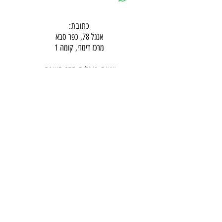
כתובת:
אנגל 78, כפר סבא
מרכז דימרי, קומה 1
שעות פעילות חדר תצוגה:
ימים א-ה - 10:00-16:
00
יום ו - 10:00-13:00
שבת - סגור
ניתן להגיע מעבר לשעות הפעילות בתיאום מראש
דרכי התקשרות -
טלפון:
054-7486111
דוא"ל:
babylee.sales@gmail.com
מחירון ריהוט