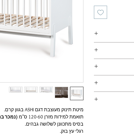
יהוט
(מצורף קישור
מוביל ולכן לא יחושב
 המוצרים במלאי
 הזמנה
ירשמו מועדי האספקה
של המוצר וישולמו
תואם מול החנות
-
הובלה והרכבה
מיטת תינוק מעוצבת דגם ASHI בגוון קרם.
- עבור ריהוט, מועד האספקה הינו עד 60 ימי עסקים.
תואמת למידות מזרן 120-60 ס"מ
(נמכר בנ
רשמי שישלח במייל
ן ולוודא מועד אספקה
בסיס מתכוונן לשלושה גבהים.
רגלי עץ בוק.