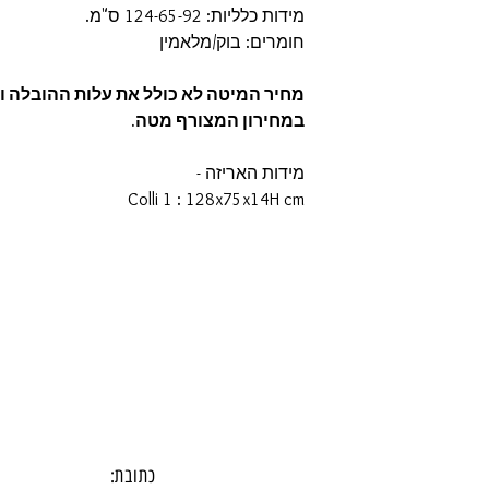
מידות כלליות: 124-65-92 ס"מ.
חומרים: בוק/מלאמין
מחיר המיטה לא כולל את עלות ההובלה וה
במחירון המצורף מטה.
מידות האריזה -
Colli 1 : 128x75x14H cm
מיטת תינוק, עריסה, מיטות תינוק, מיטת תינ
מעבר, מיטת תינוק מתכווננת, מיטת תינוק 
הורים, מיטת תינוק מתקפלת, עריסה מתחבר
מודולרית, לול, מיטת תינוק סטנדרטית, מיטת 
מיטת עץ מלא, מיטת תינוק בייבי סייף, מיטת 
איקאה.
כתובת: