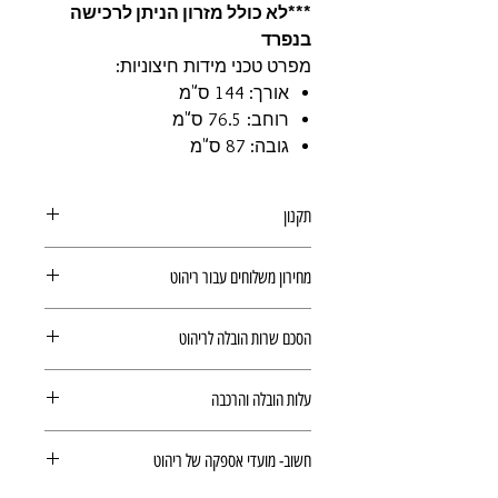
***לא כולל מזרון הניתן לרכישה
בנפרד
מפרט טכני מידות חיצוניות:
אורך: 144 ס"מ
רוחב: 76.5 ס"מ
גובה: 87 ס"מ
תקנון
תקנון רכישה באתר
מחירון משלוחים עבור ריהוט
הובלה עבור ריהוט הינה לפי
מחירון
הסכם שרות הובלה לריהוט
ריהוט
(מצורף קישור בדף המוצר).
המשלוח ישולם ישירות למוביל ולכן לא
הסכם שרות הובלה לריהוט
יחושב בתשלום הסופי.
עלות הובלה והרכבה
זמן האספקה משתנה בהתאם לזמינות
המוצרים במלאי
עלות הובלה והרכבה לא נכללים במחיר
ההזמנה אינה סופית עד לקבלת אישור
חשוב- מועדי אספקה של ריהוט
של המוצר וישולמו ישירות למתקין. מועד
הזמנה פורמלי מהחנות. בהזמנה
הובלה והרכבה יתואם מול החנות מראש.