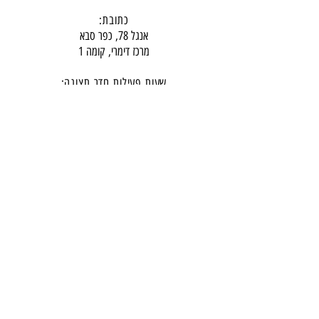
כתובת:
אנגל 78, כפר סבא
מרכז דימרי, קומה 1
שעות פעילות חדר תצוגה:
ימים א-ה - 10:00-16:
00
יום ו - 10:00-13:00
שבת - סגור
ניתן להגיע מעבר לשעות הפעילות בתיאום מראש
דרכי התקשרות -
טלפון:
054-7486111
דוא"ל:
babylee.sales@gmail.com
מחירון ריהוט