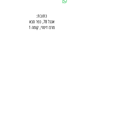
כתובת:
אנגל 78, כפר סבא
מרכז דימרי, קומה 1
שעות פעילות חדר תצוגה:
ימים א-ה - 10:00-16:
00
יום ו - 10:00-13:00
שבת - סגור
ניתן להגיע מעבר לשעות הפעילות בתיאום מראש
דרכי התקשרות -
טלפון:
054-7486111
דוא"ל:
babylee.sales@gmail.com