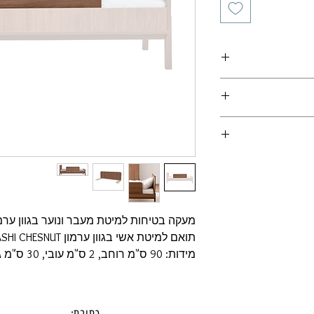
- עבור ריהוט, מועד האספקה הינו עד 60 ימי עסקים.
רשמי שישלח במייל
ן ולוודא מועד אספקה
מעקה בטיחות למיטת מעבר ונוער בגוון ערמו
תואם למיטת אשי בגוון ערמון ASHI CHESNUT
מידות: 90 ס"מ רוחב, 2 ס"מ עובי, 30 ס"מ גובה.