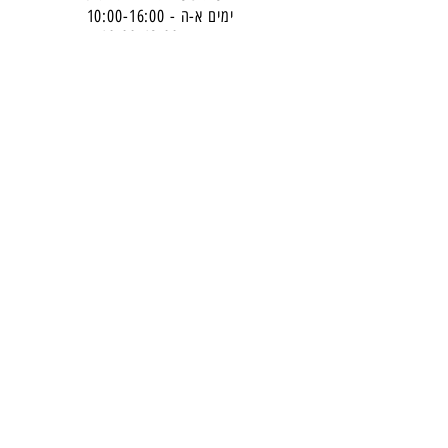
ימים א-ה - 10:00-16:
00
יום ו - 10:00-13:00
שבת - סגור
ניתן להגיע מעבר לשעות הפעילות בתיאום מראש
דרכי התקשרות -
טלפון:
054-7486111
דוא"ל:
babylee.sales@gmail.com
מחירון ריהוט
תקנון אחריות ורכישה באתר
הצטרפו לניוזלטר שלנו
​והישארו מעודכנים -