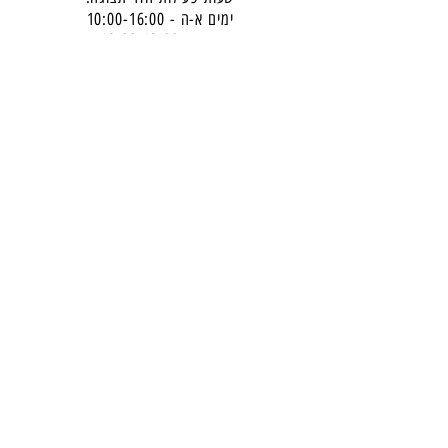
ימים א-ה - 10:00-16:
00
יום ו - 10:00-13:00
שבת - סגור
ניתן להגיע מעבר לשעות הפעילות בתיאום מראש
דרכי התקשרות -
טלפון:
054-7486111
דוא"ל:
babylee.sales@gmail.com
מחירון ריהוט
תקנון אחריות ורכישה באתר
הצטרפו לניוזלטר שלנו
​והישארו מעודכנים -