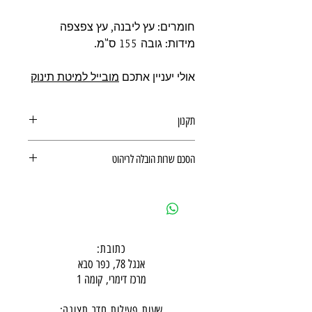
חומרים: עץ ליבנה, עץ צפצפה
מידות: גובה 155 ס"מ.
אולי יעניין אתכם
מובייל למיטת תינוק
תקנון
תקנון משלוחים, ביטולים, החזרות
הסכם שרות הובלה לריהוט
ואחריות מוצר
הסכם שרות הובלה לריהוט
כתובת:
אנגל 78, כפר סבא
מרכז דימרי, קומה 1
שעות פעילות חדר תצוגה: