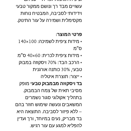
עשויים מבד רך ונושם ממקור טבעי
וידידותי לסביבה, המבטיח נוחות
מקסימלית ושמירה על עור התינוק.
פרטי המוצר:
• מידות ציפית לשמיכה: 100×140
ס”מ
• מידות ציפית לכרית: 60×40 ס”מ
• הרכב הבד: 70% ויסקוזה במבוק
טבעי, 30% כותנה אורגנית
• ייצור: תוצרת איטליה
בד ויסקוזה מבמבוק טבעי
מופק
מסיבי תאית של צמח הבמבוק.
בתהליך אקולוגי סגור נשמרים
המשאבים ונעשה שימוש חוזר בהם
– ללא פיזור לסביבה. התוצאה היא
בד מבריק, נעים במיוחד, ורך ועדין
להפליא למגע עם עור רגיש.