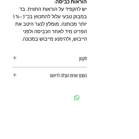
הוראות כביסה:
יש להקפיד על הוראות התווית. בד
במבוק טבעי עלול להתכווץ בכ־3–5%
יותר מכותנה. מומלץ לנער היטב את
הפריט מיד לאחר הכביסה ולפני
הייבוש, ולהימנע מייבוש במכונה.
תקנון
תקנון לרכישה באתר
הסכם שרות הובלה לריהוט
הסכם שרות הובלה לריהוט
כתובת:
אנגל 78, כפר סבא
מרכז דימרי, קומה 1