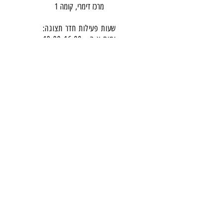
מרכז דימרי, קומה 1
שעות פעילות חדר תצוגה:
ימים א-ה - 10:00-16:
00
יום ו - 10:00-13:00
שבת - סגור
ניתן להגיע מעבר לשעות הפעילות בתיאום מראש
דרכי התקשרות -
טלפון:
054-7486111
דוא"ל:
babylee.sales@gmail.com
מחירון ריהוט
תקנון אחריות ורכישה באתר
הצטרפו לניוזלטר שלנו
​והישארו מעודכנים -