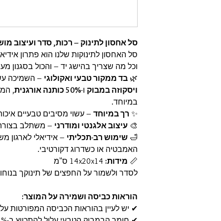
סל אחסון לתינוק – רכות, סדר ועיצוב מו
סל האחסון לתינוקות שלנו הוא פתרון אידיא
וכל מה שצריך בהישג יד – והכול בסגנון מעו
🌿
בד ממקור טבעי ואקולוגי
– השמיכה עשו
ויסקוזה במבוק
ו-
50% כותנה אורגנית
, המ
במיוחד.
✨
רך במיוחד
– עשוי מסיבים טבעיים איכותי
🎨
עיצוב אלגנטי ומודרני
– משתלב בצורה 
🛁
שימוש רב-תכליתי
– אידיאלי לארגון מ
האמבטיה או כשדרוג דקורטיבי.
📏
מידות:
14x20x14 ס"מ
לסדר ולשמור על החפצים של תינוקך בנוחות
הוראות כביסה ושמירה על המוצר:
✔ יש לעיין בהוראות הכביסה המפורטות על ג