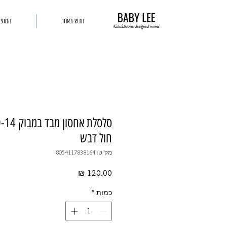
חדש באתר
המוצר
חול דבש
מק"ט: 8054117838164
מחיר
כמות
*