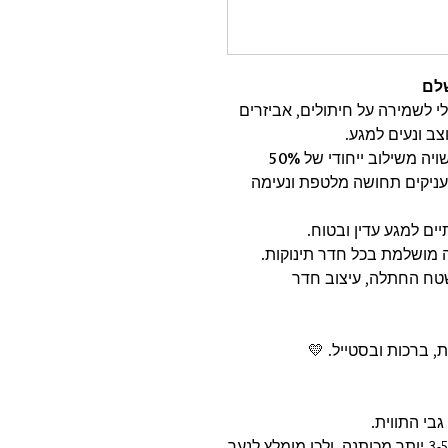
שלם
לי לשמירה על חיתולים, אביזרים
צב ונעים למגע.
יה משילוב ייחודי של
50%
עניקים תחושה מלטפת ונעימה
ים למגע עדין ובטוח.
מושלמת בכל חדר תינוקות.
שטח החתלה, עיצוב חדר
, ברכות ובסטייל. 💛
בי התווית.
✔ חומר הבמבוק הטבעי עלול להתכווץ ב-3-5% יותר מכותנה, ולכן מומלץ לנער