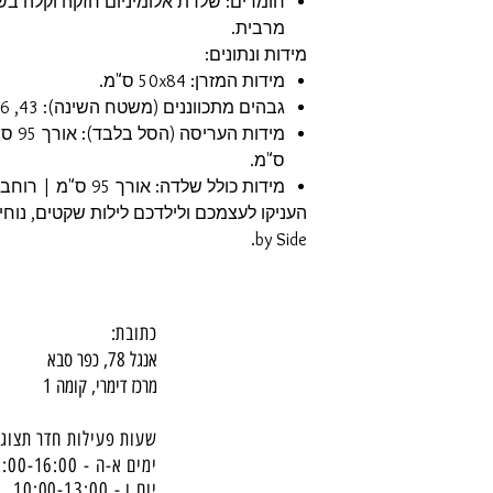
חומרים: שלדת אלומיניום חזקה וקלה בשי
מרבית.
מידות ונתונים:
מידות המזרן: 50x84 ס"מ.
גבהים מתכווננים (משטח השינה): 43, 46, 49, 52, ו-55 ס"מ.
ס"מ.
מידות כולל שלדה: אורך 95 ס"מ | רוחב 73 ס"מ | גובה 70-86 ס"מ.
by Side.
כתובת:
אנגל 78, כפר סבא
מרכז דימרי, קומה 1
שעות פעילות חדר תצוגה
ימים א-ה - 10:00-16:
00
יום ו - 10:00-13:00