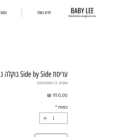
חדש באתר
המוצר
עריסת Side by Side בוקלה גוון קרם
מק"ט: 010162WL-11
מחיר
כמות
*