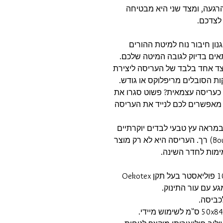
רגעה, ומצד שני היא מבטיחה
לצדכם.
ון חיבור נוח למיטת ההורים
 צד אחד בלבד של העריסה ליצירת
ות הסובלים מריפלוקס או גודש.
כעריסה עצמאית? פשוט סגרו את
 מאפשרים לכם לנייד את העריסה
ם במראה עץ טבעי לבדים יוקרתיים
– בד קווילט בגוון Clay או בד בוקלה (Bouclé) רך. העריסה היא לא רק מוצר
מימות לחדר השינה.
בטיחות ותקנים: כיסוי העריסה עשוי 100% פוליאסטר בעל תקן Oekotex
ע עם עור התינוק.
כביסה.