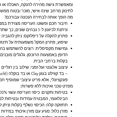
ומאפשרת גישה מהירה להנקה, האכלה או ה
לתינוק מרחב שינה אישי, מוכר ובטוח ממש 
מה הופך אותה לבחירה הנכונה עבורכם?
חיבור חכם ופשוט: העריסה מצוידת במנגנ
וניתנת לכיוונון ל-5 גבהים שונים, כך שתתאים בדיוק לגובה המיטה שלכם.
פתרון להקלה על ריפלוקס: ניתן להגביה
שיפוע, פתרון המקל משמעותית על תינוק
גמישות מקסימלית: רוצים להשתמש בה 
הדופן באמצעות הרוכסן. גלגלים מובנים
בקלות ברחבי הבית.
עיצוב אלגנטי ועל-זמני: שילוב בין רגליי
פונקציונלי, אלא פריט עיצובי שמוסיף ח
מפרט טכני ואיכות ללא פשרות:
הבינלאומי, המבטיח עמידות ובטיחות למג
תחזוקה קלה: הכיסוי נשלף בקלות וניתן ל
מזרן כלול: מגיע עם מזרן איכותי במידות 50x84 ס"מ לשימוש מיידי.