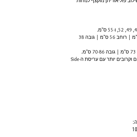
לוב פוליאוריתן מוקצף לנוחות
מידות העריסה (הסל בלבד): אורך 95 ס"מ | רוחב 56 ס"מ | גובה 38
העניקו לעצמכם ולילדכם לילות שקטים, נוחים וקרובים יותר עם עריסת ה-Side
: