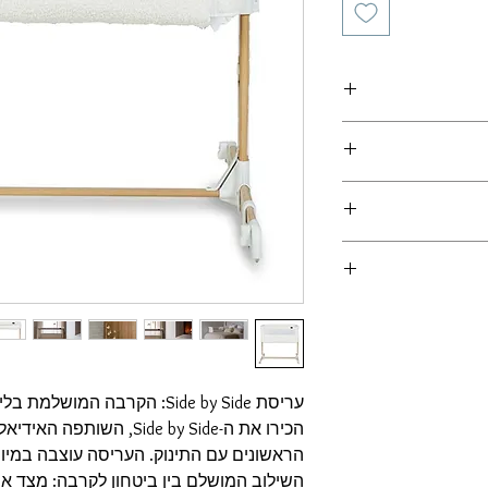
חירון ריהוט
(מצורף
ירות למוביל ולכן לא
 המוצרים במצאי
 הזמנה
ירשמו מועדי האספקה
של המוצר וישולמו
תואם מול החנות
-
הובלה והרכבה
עריסת Side by Side: הקרבה המושלמת בלילות הראשונים
הכירו את ה-Side by Side, ה
הראשונים עם התינוק. העריסה עוצבה במיוח
השילוב המושלם בין ביטחון לקרבה: מצד א