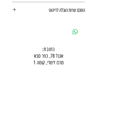
תקנון משלוחים, ביטולים, החזרות
הסכם שרות הובלה לריהוט
ואחריות מוצר
הסכם שרות הובלה לריהוט
כתובת:
אנגל 78, כפר סבא
מרכז דימרי, קומה 1
שעות פעילות חדר תצוגה:
ימים א-ה - 10:00-16:
00
יום ו - 10:00-13:00
שבת - סגור
ניתן להגיע מעבר לשעות הפעילות בתיאום מראש
דרכי התקשרות -