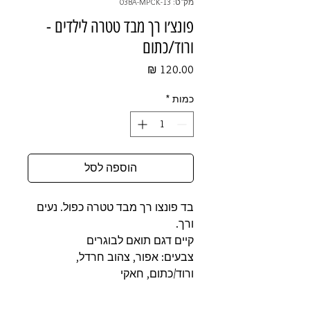
מק"ט: 03BA-MPCK-13
פונצ׳ו רך מבד טטרה לילדים -
ורוד/כתום
מחיר
כמות
*
הוספה לסל
בד פונצו רך מבד טטרה כפול. נעים
ורך.
קיים דגם תואם לבוגרים
צבעים: אפור, צהוב חרדל,
ורוד/כתום, חאקי