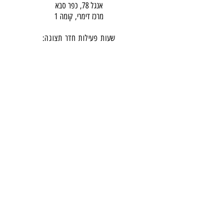
אנגל 78, כפר סבא
מרכז דימרי, קומה 1
שעות פעילות חדר תצוגה:
ימים א-ה - 10:00-16:
00
יום ו - 10:00-13:00
שבת - סגור
ניתן להגיע מעבר לשעות הפעילות בתיאום מראש
דרכי התקשרות -
טלפון:
054-7486111
דוא"ל:
babylee.sales@gmail.com
מחירון ריהוט
תקנון אחריות ורכישה באתר