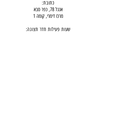
כתובת:
אנגל 78, כפר סבא
מרכז דימרי, קומה 1
שעות פעילות חדר תצוגה:
ימים א-ה - 10:00-16:
00
יום ו - 10:00-13:00
שבת - סגור
ניתן להגיע מעבר לשעות הפעילות בתיאום מראש
דרכי התקשרות -
טלפון:
054-7486111
דוא"ל:
babylee.sales@gmail.com
מחירון ריהוט
תקנון אחריות ורכישה באתר