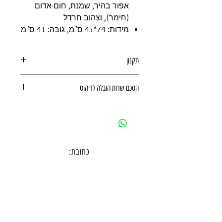
אפור בהיר, שמנת, חום-אדום
(חימר), וצהוב חרדל
מידות: 74*45 ס"מ, גובה: 41 ס"מ
תקנון
תקנון משלוחים, ביטולים, החזרות
הסכם שרות הובלה לריהוט
ואחריות מוצר
הסכם שרות הובלה לריהוט
כתובת:
אנגל 78, כפר סבא
מרכז דימרי, קומה 1
שעות פעילות חדר תצוגה:
ימים א-ה - 10:00-16:
00
יום ו - 10:00-13:00