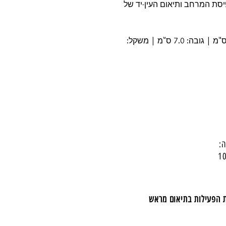
ת המרחב ותיאום העין-יד של
מפרט טכני: אורך: 40.0 ס"מ | רוחב: 11.0 ס"מ | גובה: 7.0 ס"מ | משקל:
:
ת הפעילות בתיאום מראש