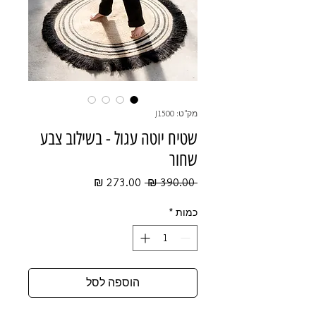
מק"ט: J1500
שטיח יוטה עגול - בשילוב צבע
שחור
מחיר
מחיר
 ‏390.00 ‏₪ 
רגיל
מבצע
כמות
*
הוספה לסל