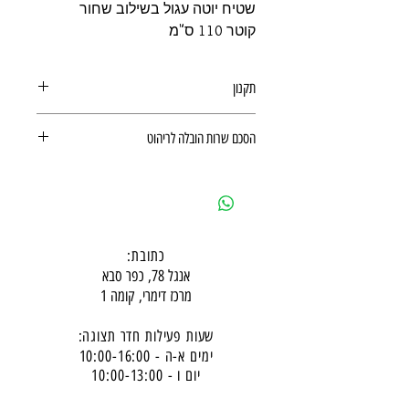
שטיח יוטה עגול בשילוב שחור
קוטר 110 ס"מ
תקנון
תקנון משלוחים, ביטולים, החזרות
הסכם שרות הובלה לריהוט
ואחריות מוצר
הסכם שרות הובלה לריהוט
כתובת:
אנגל 78, כפר סבא
מרכז דימרי, קומה 1
שעות פעילות חדר תצוגה:
ימים א-ה - 10:00-16:
00
יום ו - 10:00-13:00
שבת - סגור