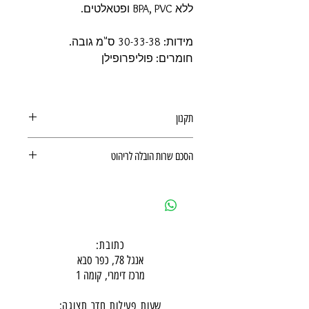
ללא BPA, PVC ופטאלטים.
מידות: 30-33-38 ס"מ גובה.
חומרים: פוליפרופילן
תקנון
תקנון משלוחים, ביטולים, החזרות
הסכם שרות הובלה לריהוט
ואחריות מוצר
הסכם שרות הובלה לריהוט
כתובת:
אנגל 78, כפר סבא
מרכז דימרי, קומה 1
שעות פעילות חדר תצוגה: