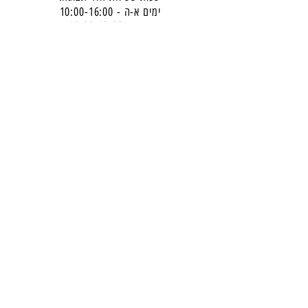
ימים א-ה - 10:00-16:
00
יום ו - 10:00-13:00
שבת - סגור
ניתן להגיע מעבר לשעות הפעילות בתיאום מראש
דרכי התקשרות -
טלפון:
054-7486111
דוא"ל:
babylee.sales@gmail.com
מחירון ריהוט
תקנון אחריות ורכישה באתר
הצטרפו לניוזלטר שלנו
​והישארו מעודכנים -