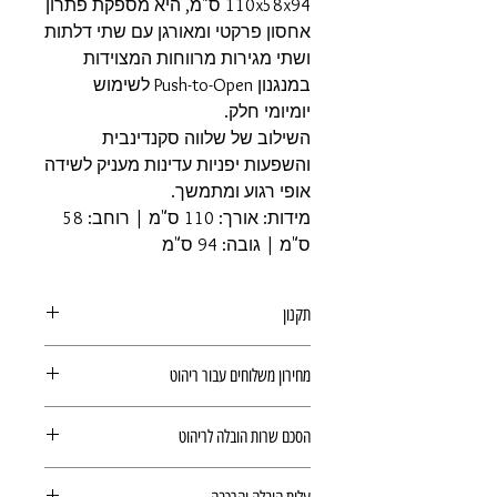
110x58x94 ס"מ, היא מספקת פתרון
אחסון פרקטי ומאורגן עם שתי דלתות
ושתי מגירות מרווחות המצוידות
במנגנון Push-to-Open לשימוש
יומיומי חלק.
השילוב של שלווה סקנדינבית
והשפעות יפניות עדינות מעניק לשידה
אופי רגוע ומתמשך.
מידות: אורך: 110 ס"מ | רוחב: 58
ס"מ | גובה: 94 ס"מ
תקנון
תקנון משלוחים, ביטולים, החזרות
מחירון משלוחים עבור ריהוט
ואחריות מוצר
הובלה עבור ריהוט הינה לפי
מחירון
הסכם שרות הובלה לריהוט
ריהוט
(מצורף קישור בדף המוצר).
המשלוח ישולם ישירות למוביל ולכן לא
הסכם שרות הובלה לריהוט
יחושב בתשלום הסופי.