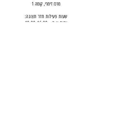
מרכז דימרי, קומה 1
שעות פעילות חדר תצוגה:
ימים א-ה - 10:00-16:
00
יום ו - 10:00-13:00
שבת - סגור
ניתן להגיע מעבר לשעות הפעילות בתיאום מראש
דרכי התקשרות -
טלפון:
054-7486111
דוא"ל:
babylee.sales@gmail.com
מחירון ריהוט
תקנון אחריות ורכישה באתר
הצטרפו לניוזלטר שלנו
​והישארו מעודכנים -