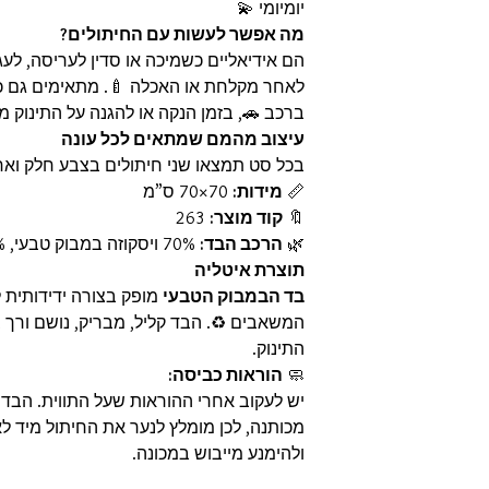
יומיומי 💫
מה אפשר לעשות עם החיתולים?
הם אידיאליים כשמיכה או סדין לעריסה, לעגל
לאחר מקלחת או האכלה 🍼. מתאימים גם 
ברכב 🚗, בזמן הנקה או להגנה על התינוק מפ
עיצוב מהמם שמתאים לכל עונה
בכל סט תמצאו שני חיתולים בצבע חלק ואחד
📏
מידות:
70×70 ס”מ
🔖
קוד מוצר:
263
🌿
הרכב הבד:
70% ויסקוזה במבוק טבעי, 30% כותנה אורגנית
תוצרת איטליה
בד הבמבוק הטבעי
מופק בצורה ידידותית 
המשאבים ♻️. הבד קליל, מבריק, נושם ורך 
התינוק.
🧼
הוראות כביסה:
מכותנה, לכן מומלץ לנער את החיתול מיד לא
ולהימנע מייבוש במכונה.