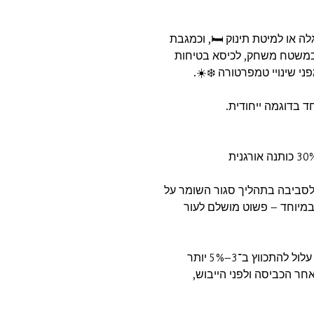
ה או למיטת תינוק 🛏️, וכמגבת
כמשטח משחק, לכיסא בטיחות
ני שינויי טמפרטורה ❄️☀️.
 בדוגמה ייחודית.
לסביבה בתהליך סגור השומר על
במיוחד – פשוט מושלם לעור
יש לעקוב אחרי ההוראות שעל התווית. הבד עלול להתכווץ ב־3–5% יותר
חר הכביסה ולפני הייבוש,