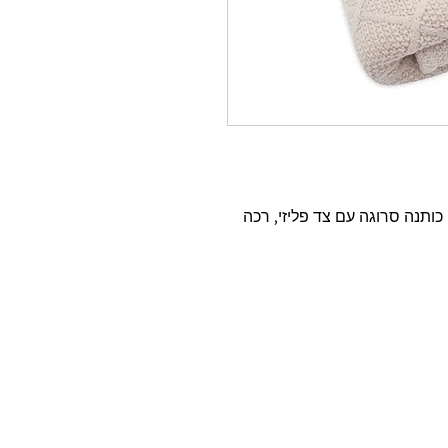
שמיכה לתינוק סופר מפנקת שיבולים 100% כותנה סרוגה עם צד פליזי, רכה